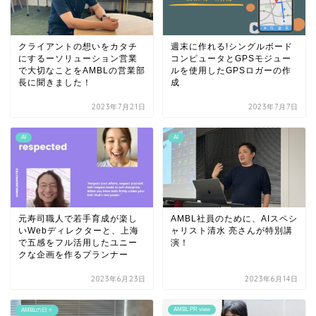
クライアントの想いをカタチ
週末に作れる!シングルボード
にするーソリューション営業
コンピュータとGPSモジュー
で大切なことをAMBLの営業部
ルを使用したGPSロガーの作
長に聞きました！
成
2023年7月21日
2023年7月7日
AI
AI
元寿司職人で若手育成が楽し
AMBL社員のために、AIスペシ
いWebディレクターと、上海
ャリスト清水 亮さんが特別講
で五感をフル活用したユニー
演！
クな企画を作るプランナー
2023年6月23日
2023年6月14日
AMBL PR view
AMBLの日々