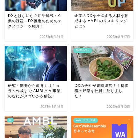
DXとはなにか？用語解説・企
企業のDXを推進する人材を育
業の課題・DX推進のためのテ
成する AMBLのリスキリング
クノロジーを紹介！
とは？
2023年8月24日
2023年8月17日
AI
AMBLの日々
研究・開発から教育カリキュ
DXの会社が農園運営？！初収
ラム作成まで AMBLのAI事業
穫の野菜を社員に配りまし
のなにがスゴいかを解説！
た！
2023年8月16日
2023年8月15日
AI
Web・アプリ制作