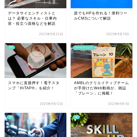
データサイエンティストと
誰でもHPを作れる！便利ツー
は？ 必要なスキル・仕事内
ルCMSについて解説
容・役立つ資格などを解説
2023年9月22日
2023年9月13日
DX
マーケティング
スマホに直接押す！電子スタ
AMBLのクリエイティブチーム
ンプ「HiTAP®」を紹介！
が手掛けたWeb動画が、雑誌
「ブレーン」に掲載！
2023年9月12日
2023年9月1日
AI
AI