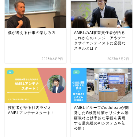
僕が考える仕事の楽しみ方
AMBLのAI事業責任者が語る
これからのエンジニアやデー
タサイエンティストに必要な
スキルとは？
2023年6月9日
2023年6月2日
AI
AI
技術者が語る社内ラジオ
AMBLグループのeduleapが開
AMBLアンテナスタート！
発したG検定対策オリジナル動
画教材と効率的な学習を実現
する最先端のAIシステムを初
公開！