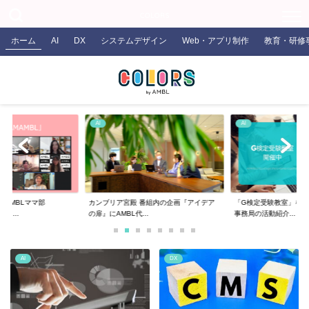
COLORS
ホーム
AI
DX
システムデザイン
Web・アプリ制作
教育・研修
AI
AI
るAMBLママ部
カンブリア宮殿 番組内の企画『アイデア
「G検定受験教室」を開
ま...
の扉』にAMBL代...
事務局の活動紹介...
AI
DX