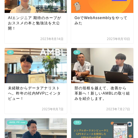
AIエンジニア 期待のホープが
GoでWebAssemblyをやって
おススメの本と勉強法を大公
みた
開！
2023年8月14日
2023年8月10日
AI
AI
未経験からデータアナリスト
部の垣根を越えて、改善から
へ。昨年の社内MVPにインタ
革新へ！新しいAMBLの取り組
ビュー！
みを紹介します。
2023年8月7日
2023年7月27日
AMBL PR view
DX