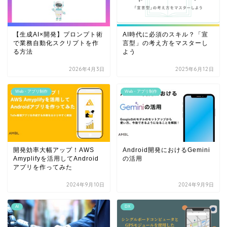
【生成AI×開発】プロンプト術
AI時代に必須のスキル？「宣
で業務自動化スクリプトを作
言型」の考え方をマスターし
る方法
よう
2026年4月3日
2025年6月12日
Web・アプリ制作
Web・アプリ制作
開発効率大幅アップ！AWS
Android開発におけるGemini
Amyplifyを活用してAndroid
の活用
アプリを作ってみた
2024年9月10日
2024年9月9日
AI
DX