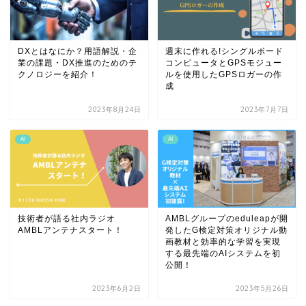
DXとはなにか？用語解説・企
週末に作れる!シングルボード
業の課題・DX推進のためのテ
コンピュータとGPSモジュー
クノロジーを紹介！
ルを使用したGPSロガーの作
成
2023年8月24日
2023年7月7日
AI
AI
技術者が語る社内ラジオ
AMBLグループのeduleapが開
AMBLアンテナスタート！
発したG検定対策オリジナル動
画教材と効率的な学習を実現
する最先端のAIシステムを初
公開！
2023年6月2日
2023年5月26日