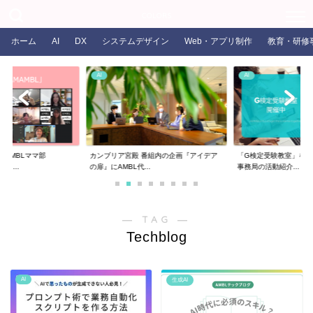
COLORS
ホーム
AI
DX
システムデザイン
Web・アプリ制作
教育・研修
AI
AI
るAMBLママ部
カンブリア宮殿 番組内の企画『アイデア
「G検定受験教室」を開
ま...
の扉』にAMBL代...
事務局の活動紹介...
― TAG ―
Techblog
AI
生成AI