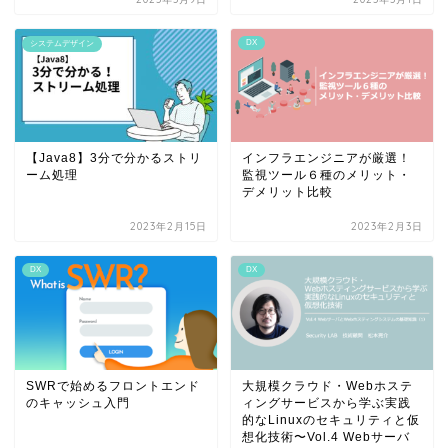
DX
システムデザイン
【Java8】3分で分かるストリ
インフラエンジニアが厳選！
ーム処理
監視ツール６種のメリット・
デメリット比較
2023年2月15日
2023年2月3日
DX
DX
SWRで始めるフロントエンド
大規模クラウド・Webホステ
のキャッシュ入門
ィングサービスから学ぶ実践
的なLinuxのセキュリティと仮
想化技術〜Vol.4 Webサーバ