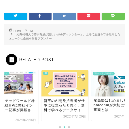
HOME
AI
元寿司職人で若手育成が楽しいWebディレクターと、上海で五感をフル活用した
ユニークな企画を作るプランナー
RELATED POST
AI
BLの日々
Web・アプリ制作
尾高塾はじめました
ナイテッドワールド株
新卒のAI開発担当者が仕
balconiaが大切に
会社様HPに弊社イン
事に役立ったと思う、無
事観とは
ビュー記事が掲載さ
料で学べるデータサイ...
.
2022年7月20日
2021年8
2024年2月6日