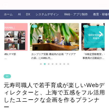
COLORS
ホーム
AI
DX
システムデザイン
Web・アプリ制作
教育・研修
AI
AI
るAMBLママ部
カンブリア宮殿 番組内の企画『アイデア
「G検定受験教室」を開
ま...
の扉』にAMBL代...
事務局の活動紹介...
AI
元寿司職人で若手育成が楽しいWebデ
ィレクターと、上海で五感をフル活用
したユニークな企画を作るプランナ
ー