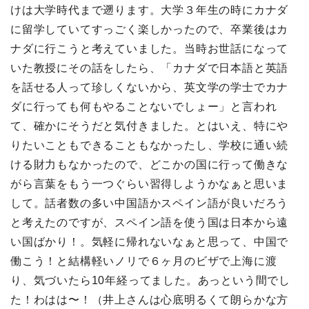
けは大学時代まで遡ります。大学３年生の時にカナダ
に留学していてすっごく楽しかったので、卒業後はカ
ナダに行こうと考えていました。当時お世話になって
いた教授にその話をしたら、「カナダで日本語と英語
を話せる人って珍しくないから、英文学の学士でカナ
ダに行っても何もやることないでしょー」と言われ
て、確かにそうだと気付きました。とはいえ、特にや
りたいこともできることもなかったし、学校に通い続
ける財力もなかったので、どこかの国に行って働きな
がら言葉をもう一つぐらい習得しようかなぁと思いま
して。話者数の多い中国語かスペイン語が良いだろう
と考えたのですが、スペイン語を使う国は日本から遠
い国ばかり！。気軽に帰れないなぁと思って、中国で
働こう！と結構軽いノリで６ヶ月のビザで上海に渡
り、気づいたら10年経ってました。あっという間でし
た！わはは〜！（井上さんは心底明るくて朗らかな方