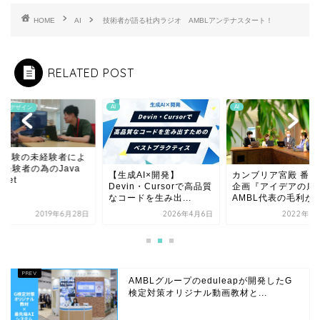
HOME
AI
技術者が語る社内ラジオ AMBLアンテナスタート！
RELATED POST
AI
AI
テムデザイン
T未経験の未経験者によ
未経験者の為のJava
【生成AI×開発】
カンブリア宮殿 番組
vlet
Devin・Cursorで高品質
企画『アイデアの扉
なコードを生み出...
AMBL代表の毛利が..
2019年6月28日
2026年4月6日
2022年6
AMBLグループのeduleapが開発したG
検定対策オリジナル動画教材と...