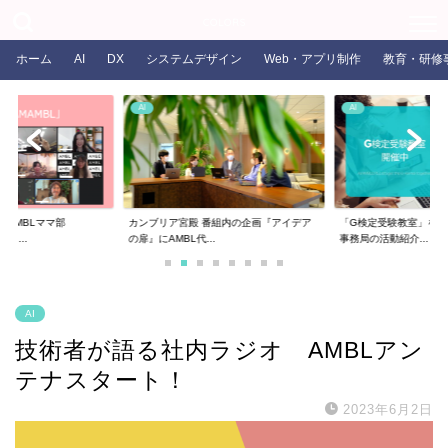
COLORS
ホーム
AI
DX
システムデザイン
Web・アプリ制作
教育・研修
AI
AI
るAMBLママ部
カンブリア宮殿 番組内の企画『アイデア
「G検定受験教室」を開
ま...
の扉』にAMBL代...
事務局の活動紹介...
AI
技術者が語る社内ラジオ AMBLアン
テナスタート！
2023年6月2日