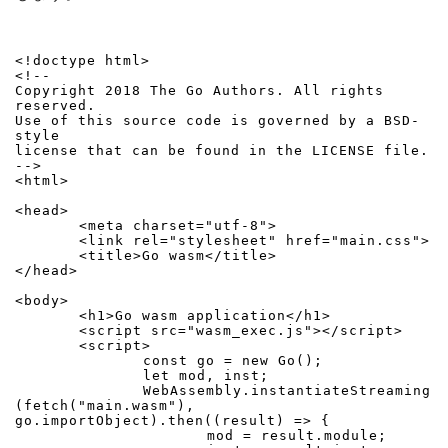
<!doctype html>

<!--

Copyright 2018 The Go Authors. All rights 
reserved.

Use of this source code is governed by a BSD-
style

license that can be found in the LICENSE file.

-->

<html>

<head>

	<meta charset="utf-8">

	<link rel="stylesheet" href="main.css">

	<title>Go wasm</title>

</head>

<body>

	<h1>Go wasm application</h1>

	<script src="wasm_exec.js"></script>

	<script>

		const go = new Go();

		let mod, inst;

		WebAssembly.instantiateStreaming
(fetch("main.wasm"), 
go.importObject).then((result) => {

			mod = result.module;
