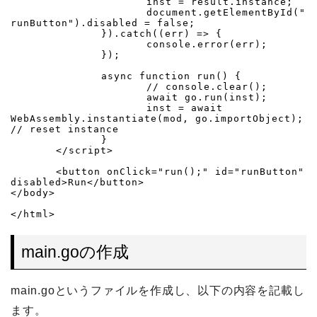
			inst = result.instance;

			document.getElementById("
runButton").disabled = false;

		}).catch((err) => {

			console.error(err);

		});

		async function run() {

			// console.clear();

			await go.run(inst);

			inst = await 
WebAssembly.instantiate(mod, go.importObject); 
// reset instance

		}

	</script>

	<button onClick="run();" id="runButton" 
disabled>Run</button>

</body>

main.goの作成
main.goというファイルを作成し、以下の内容を記載し
ます。