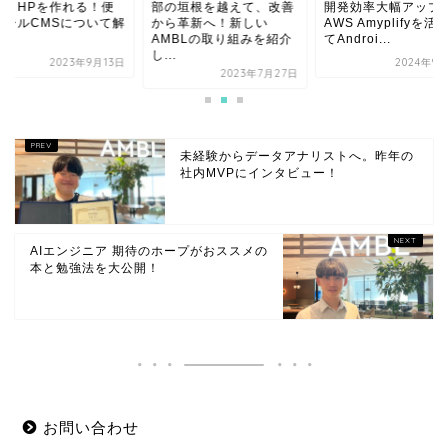
でもHPを作れる！便
部の垣根を越えて、改善
開発効率大幅アップ
ツールCMSについて解
から革新へ！新しい
AWS Amyplifyを活
AMBLの取り組みを紹介
てAndroi...
し...
2023年9月13日
2024年9
2023年7月27日
未経験からデータアナリストへ。昨年の
社内MVPにインタビュー！
AIエンジニア 期待のホープがおススメの
本と勉強法を大公開！
お問い合わせ