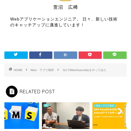
萱沼 広稀
Webアプリケーションエンジニア。 日々、新しい技術
のキャッチアップに邁進しています！
HOME
Web・アプリ制作
GoでWebAssemblyをやってみた
RELATED POST
AI
Web・アプリ制作