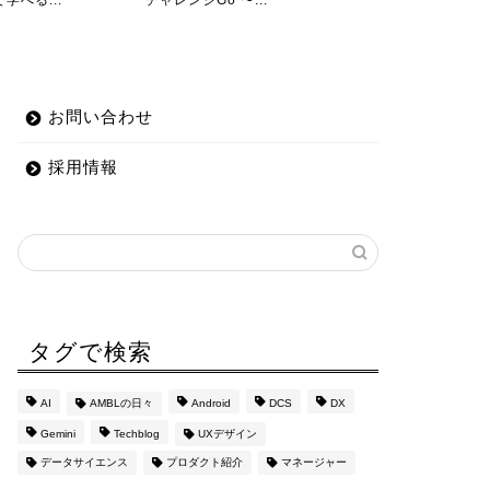
..
て￼
プロダクトが、
お問い合わせ
採用情報
タグで検索
AI
AMBLの日々
Android
DCS
DX
Gemini
Techblog
UXデザイン
データサイエンス
プロダクト紹介
マネージャー