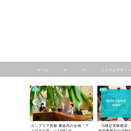
ホーム
AI
DX
システムデザイ
AI
AMBLの日々
内の企画『ア
「G検定受験教室」を開催! 〜G検定
中学生でもわかる