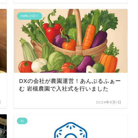
AMBLの日々
DXの会社が農園運営！あんぶるふぁー
む 岩槻農園で入社式を行いました
日
2024年8月1日
AI