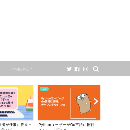
AMBLの日々
AI
AMBLの日々
ーがGo言語に挑戦。
AMBLのワークスタイル変更につい
当社のAIで