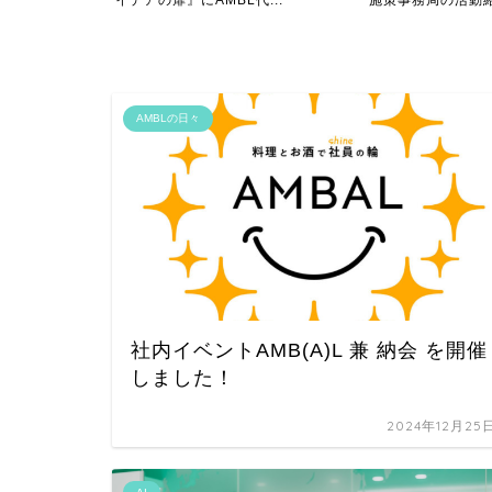
...
施策事務局の活動紹介...
験〜チーズケーキ屋さ
AMBLの日々
社内イベントAMB(A)L 兼 納会 を開催
しました！
2024年12月25