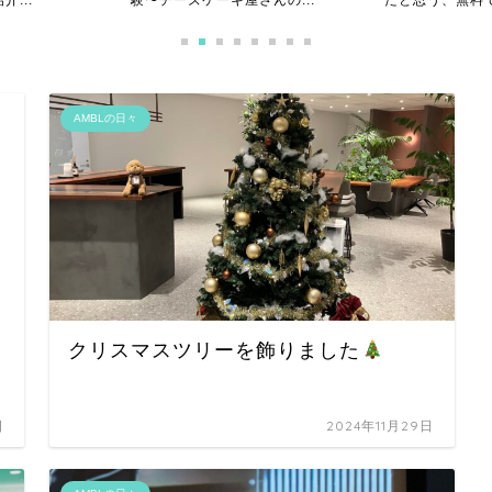
んの...
たと思う、無料で学べる...
チャレンジGo 〜.
AMBLの日々
クリスマスツリーを飾りました
日
2024年11月29日