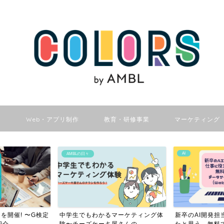
ン
Web・アプリ制作
教育・研修事業
マーケティング
AI
DX
マーケティング体
新卒のAI開発担当者が仕事に役立っ
Pythonユーザ