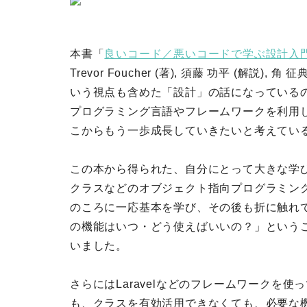
本書「
良いコード／悪いコードで学ぶ設計入
Trevor Foucher (著), 須藤 功平 (解
いう視点も含めた「設計」の話になっている
プログラミング言語やフレームワークを利用
こからもう一歩成長していきたいと考えてい
この本から得られた、自分にとって大きな学
クラスなどのオブジェクト指向プログラミン
のころに一応基本を学び、その後も折に触れ
の機能はいつ・どう使えばいいの？」という
いました。
さらにはLaravelなどのフレームワークを
も、クラスを有効活用できなくても、必要な