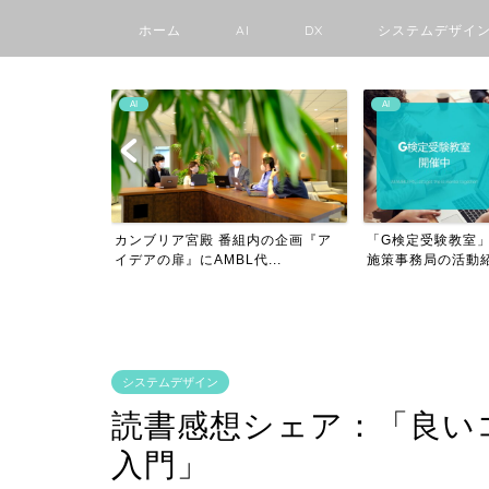
ホーム
AI
DX
システムデザイ
AI
AMBLの日々
内の企画『ア
「G検定受験教室」を開催! 〜G検定
中学生でもわかる
...
施策事務局の活動紹介...
験〜チーズケーキ屋さ
システムデザイン
読書感想シェア：「良い
入門」