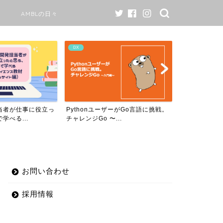
AMBLの日々
AI
AMBLの日々
ーがGo言語に挑戦。
AMBLのワークスタイル変更につい
当社のAIで
..
て￼
プロダクトが、
お問い合わせ
採用情報