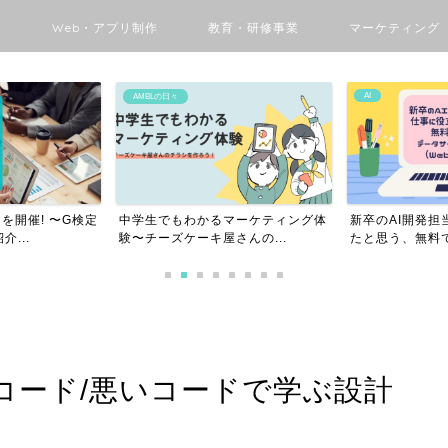
ン
Web・アプリ制作
教育・研修事業
マーケティング
AI
DX
マーケティング体
新卒のAI開発担当者が仕事に役立っ
Pythonユーザ
んの...
たと思う、無料で学べる...
チャレンジGo 〜.
コード/悪いコードで学ぶ設計