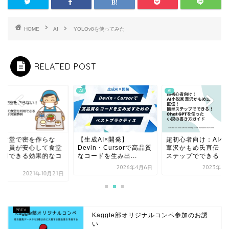
HOME
AI
YOLOv8を使ってみた
RELATED POST
AI
AI
【生成AI×開発】
超初心者向け：AI小
員食堂で密を作らな
Devin・Cursorで高品質
葦沢かもめ氏直伝！
！社員が安心して食堂
なコードを生み出...
ステップでできる！..
利用できる効果的なコ
.
2026年4月6日
2023年3
2021年10月21日
Kaggle部オリジナルコンペ参加のお誘
い