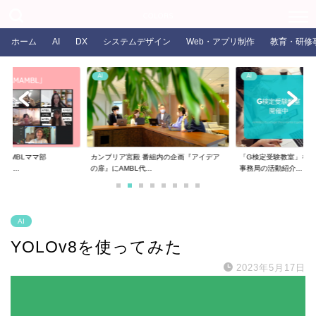
COLORS
ホーム
AI
DX
システムデザイン
Web・アプリ制作
教育・研修
AI
AI
るAMBLママ部
カンブリア宮殿 番組内の企画『アイデア
「G検定受験教室」を開
ま...
の扉』にAMBL代...
事務局の活動紹介...
AI
YOLOv8を使ってみた
2023年5月17日