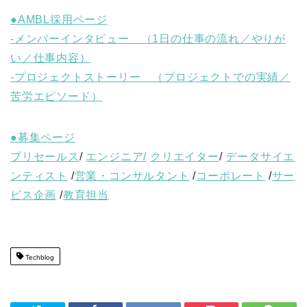
●AMBL採用ページ
-メンバーインタビュー （1日の仕事の流れ／やりが
い／仕事内容）
-プロジェクトストーリー （プロジェクトでの実績／
苦労エピソード）
●募集ページ
プリセールス
/
エンジニア/
クリエイター
/
データサイエ
ンティスト
/
営業・コンサルタント
/
コーポレート
/
サー
ビス企画
/
教育担当
Techblog