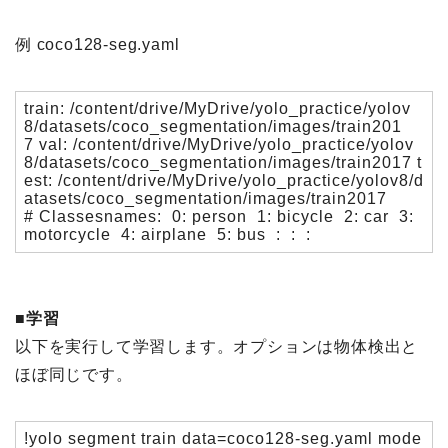
例 coco128-seg.yaml
train: /content/drive/MyDrive/yolo_practice/yolov
8/datasets/coco_segmentation/images/train201
7 val: /content/drive/MyDrive/yolo_practice/yolov
8/datasets/coco_segmentation/images/train2017 t
est: /content/drive/MyDrive/yolo_practice/yolov8/d
atasets/coco_segmentation/images/train2017
# Classesnames: 0: person 1: bicycle 2: car 3:
motorcycle 4: airplane 5: bus : : :
■学習
以下を実行して学習します。オプションは物体検出と
ほぼ同じです。
!yolo segment train data=coco128-seg.yaml mode