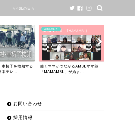
AMBLの日々
AI
AMBLの日々
・車椅子を検知する
働くママがつながるAMBLママ部
カンブリア宮
本テレ...
「MAMAMBL」が始ま...
イデアの扉』にA
お問い合わせ
採用情報