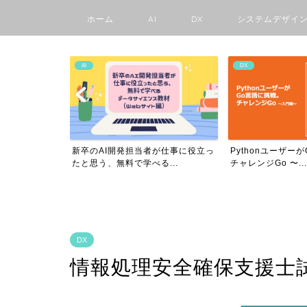
ホーム
AI
DX
システムデザイ
AI
DX
ーケティング体
新卒のAI開発担当者が仕事に役立っ
Pythonユーザー
の...
たと思う、無料で学べる...
チャレンジGo 〜...
DX
情報処理安全確保支援士