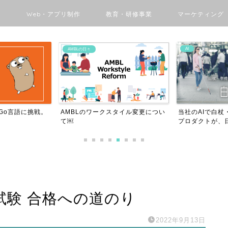
ン
Web・アプリ制作
教育・研修事業
マーケティング
AI
AMBLの日々
がGo言語に挑戦。
AMBLのワークスタイル変更につい
当社のAIで白杖
て￼
プロダクトが、日
試験 合格への道のり
2022年9月13日