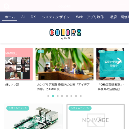
COLORS
ホーム
AI
DX
システムデザイン
Web・アプリ制作
教育・研修
AI
AI
るAMBLママ部
カンブリア宮殿 番組内の企画『アイデア
「G検定受験教室」を開
ま...
の扉』にAMBL代...
事務局の活動紹介...
システムデザイン
システムデザイン