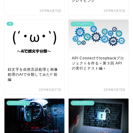
クレイピング
2019年6月15日
2019年5月31日
AI
システムデザイン
API Connectでloopbackプロ
ジェクトを作る＜第３回 API
の実行とテスト編＞
顔文字を自然言語処理と画像
処理のAIで分類してみた!! 前
編
2019年5月27日
2019年5月15日
システムデザイン
システムデザイン