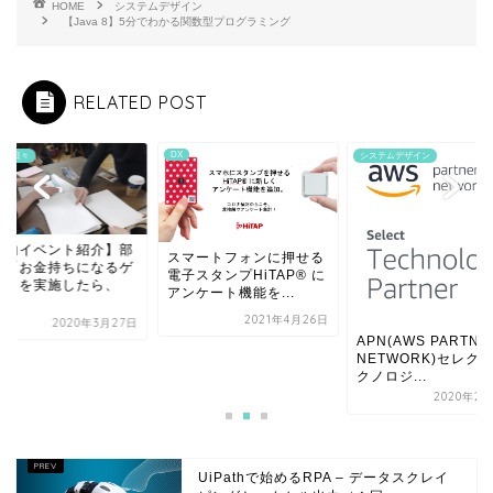
HOME
システムデザイン
【Java 8】5分でわかる関数型プログラミング
RELATED POST
DX
BLの日々
システムデザイン
社内イベント紹介】部
スマートフォンに押せる
で「お金持ちになるゲ
電子スタンプHiTAP® に
ム」を実施したら、
アンケート機能を...
.
2021年4月26日
2020年3月27日
APN(AWS PARTNE
NETWORK)セレク
クノロジ...
2020年2
UiPathで始めるRPA – データスクレイ