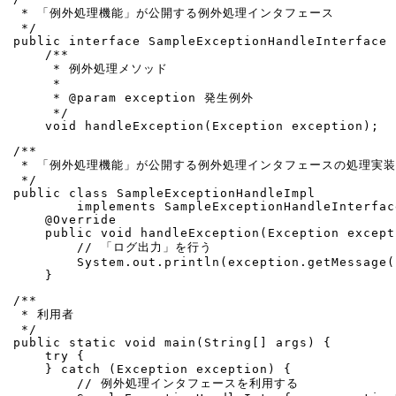
 * 「例外処理機能」が公開する例外処理インタフェース

 */

public interface SampleExceptionHandleInterface {
    /**

     * 例外処理メソッド

     *

     * @param exception 発生例外

     */

    void handleException(Exception exception);
/**

 * 「例外処理機能」が公開する例外処理インタフェースの処理実装

 */

public class SampleExceptionHandleImpl

        implements SampleExceptionHandleInterface
    @Override

    public void handleException(Exception excepti
        // 「ログ出力」を行う

        System.out.println(exception.getMessage()
    }
/**

 * 利用者

 */

public static void main(String[] args) {

    try {

    } catch (Exception exception) {

        // 例外処理インタフェースを利用する
