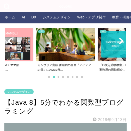
COLORS
ホーム
AI
DX
システムデザイン
Web・アプリ制作
教育・研修
AI
AI
るAMBLママ部
カンブリア宮殿 番組内の企画『アイデア
「G検定受験教室」を開
ま...
の扉』にAMBL代...
事務局の活動紹介...
システムデザイン
【Java 8】5分でわかる関数型プログ
ラミング
2019年9月13日