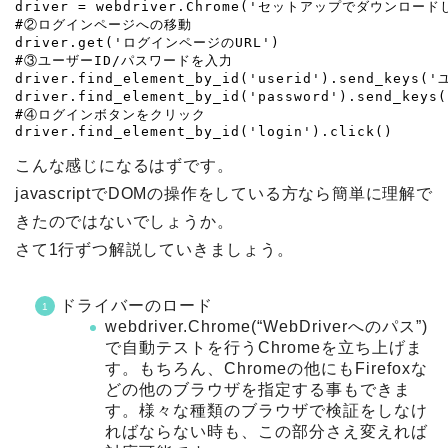
driver = webdriver.Chrome('セットアップでダウンロードし
#②ログインページへの移動

driver.get('ログインページのURL')

#③ユーザーID/パスワードを入力

driver.find_element_by_id('userid').send_keys('
driver.find_element_by_id('password').send_key
#④ログインボタンをクリック

こんな感じになるはずです。
javascriptでDOMの操作をしている方なら簡単に理解で
きたのではないでしょうか。
さて1行ずつ解説していきましょう。
ドライバーのロード
webdriver.Chrome(“WebDriverへのパス”)
で自動テストを行うChromeを立ち上げま
す。もちろん、Chromeの他にもFirefoxな
どの他のブラウザを指定する事もできま
す。様々な種類のブラウザで検証をしなけ
ればならない時も、この部分さえ変えれば