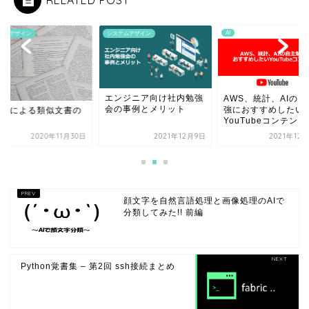
RELATED POST
AI
テムデザイン
システムデザイン
エンジニア向け社内勉強
AWS、統計、AIの
会の事例とメリット
強におすすめしたい
ERTによる類似文書の
YouTubeコンテン...
索
2020年11月30日
2021年12月9日
2021年12
顔文字を自然言語処理と画像処理のAIで
分類してみた!! 前編
Python覚書集 – 第2回 ssh接続まとめ