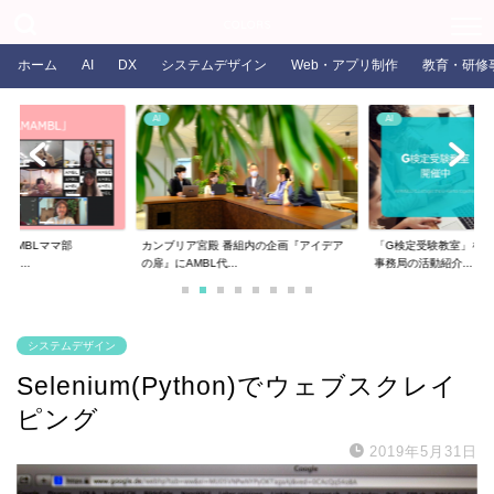
COLORS
ホーム
AI
DX
システムデザイン
Web・アプリ制作
教育・研修
AI
AI
るAMBLママ部
カンブリア宮殿 番組内の企画『アイデア
「G検定受験教室」を開
ま...
の扉』にAMBL代...
事務局の活動紹介...
システムデザイン
Selenium(Python)でウェブスクレイ
ピング
2019年5月31日