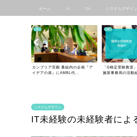
ホーム
AI
DX
システムデザイ
AI
AMBLの日々
内の企画『ア
「G検定受験教室」を開催! 〜G検定
中学生でもわかる
...
施策事務局の活動紹介...
験〜チーズケーキ屋さ
システムデザイン
IT未経験の未経験者による未