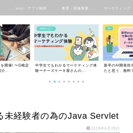
ン
Web・アプリ制作
教育・研修事業
マーケティング
AI
DX
マーケティング体
新卒のAI開発担当者が仕事に役立っ
Pythonユーザ
んの...
たと思う、無料で学べる...
チャレンジGo 〜.
経験者の為のJava Servlet
2019年6月28日