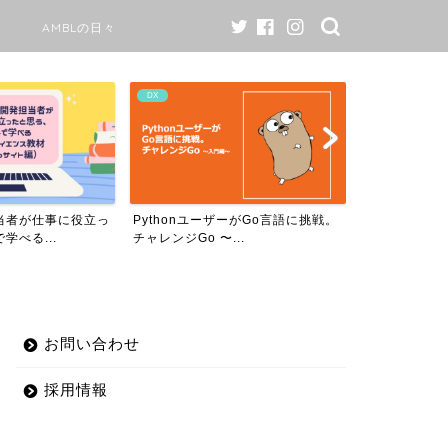
AMBLの日々
AI
AMBLの日々
ーがGo言語に挑戦。
AMBLのワークスタイル変更につい
当社のAIで
..
て￼
プロダクトが、
お問い合わせ
採用情報