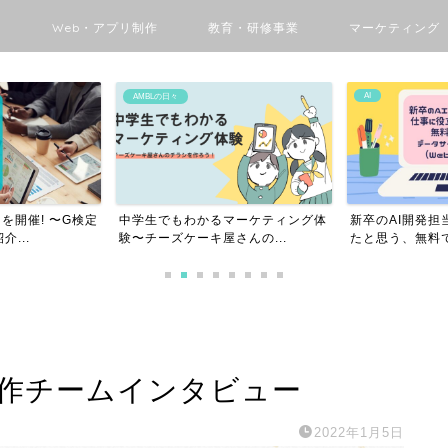
ン
Web・アプリ制作
教育・研修事業
マーケティング
AI
DX
マーケティング体
新卒のAI開発担当者が仕事に役立っ
Pythonユーザ
んの...
たと思う、無料で学べる...
チャレンジGo 〜.
制作チームインタビュー
2022年1月5日