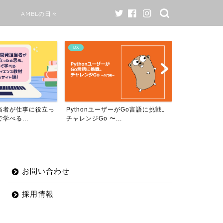
AMBLの日々
AI
AMBLの日々
ーがGo言語に挑戦。
AMBLのワークスタイル変更につい
当社のAIで
..
て￼
プロダクトが、
お問い合わせ
採用情報