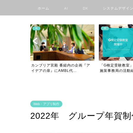
ホーム
AI
DX
システムデザイ
AI
AMBLの日々
内の企画『ア
「G検定受験教室」を開催! 〜G検定
中学生でもわかる
...
施策事務局の活動紹介...
験〜チーズケーキ屋さ
Web・アプリ制作
2022年 グループ年賀