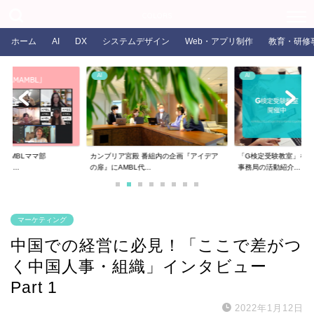
COLORS
ホーム
AI
DX
システムデザイン
Web・アプリ制作
教育・研修
AI
AI
るAMBLママ部
カンブリア宮殿 番組内の企画『アイデア
「G検定受験教室」を開
ま...
の扉』にAMBL代...
事務局の活動紹介...
マーケティング
中国での経営に必見！「ここで差がつ
く中国人事・組織」インタビュー
Part 1
2022年1月12日