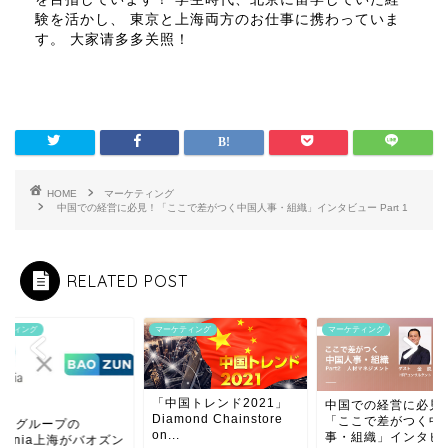
験を活かし、 東京と上海両方のお仕事に携わっていま
す。 大家请多多关照！
HOME
マーケティング
中国での経営に必見！「ここで差がつく中国人事・組織」インタビュー Part 1
RELATED POST
ケティング
マーケティング
マーケティング
「中国トレンド2021」
中国での経営に必見
Diamond Chainstore
「ここで差がつく中
MBLグループの
on...
事・組織」インタビ
lconia上海がバオズン