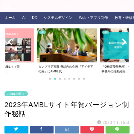
COLORS
ホーム
AI
DX
システムデザイン
Web・アプリ制作
教育・研修
AI
AI
るAMBLママ部
カンブリア宮殿 番組内の企画『アイデア
「G検定受験教室」を開
ま...
の扉』にAMBL代...
事務局の活動紹介...
AMBLの日々
2023年AMBLサイト年賀バージョン制
作秘話
2023年1月5日