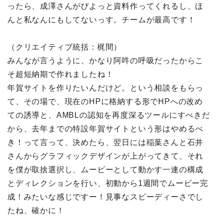
ったら、成澤さんがぴよっと資料作ってくれるし、ほ
んと私なんにもしてないっす。チームが最高です！
（クリエイティブ統括：梶間）
みんなが言うように、かなり阿吽の呼吸だったからこ
そ超短納期で作れましたね！
年賀サイトを作りたいんだけど。という相談をもらっ
て、その場で、現在のHPに格納する形でHPへの改め
ての誘導と、AMBLの認知を再度深るツールにすべきだ
から、去年までの特設年賀サイトという形はやめるべ
き！って言って、決めたら、翌日には稲葉さんと石井
さんからグラフィックデザインが上がってきて、それ
を僕が取捨選択し、ムービーとして動かす一連の構成
とディレクションを行い、初動から1週間でムービー完
成！みたいな感じですー！見事なスピーディーさでし
たね、確かに！