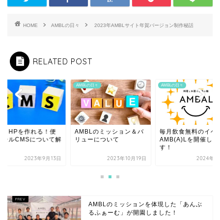
HOME
AMBLの日々
2023年AMBLサイト年賀バージョン制作秘話
RELATED POST
AMBLの日々
AMBLの日々
でもHPを作れる！便
AMBLのミッション＆バ
毎月飲食無料のイベ
ツールCMSについて解
リューについて
AMB(A)Lを開催し
す！
2023年9月13日
2023年10月19日
2024年5
AMBLのミッションを体現した「あんぶ
るふぁーむ」が開園しました！