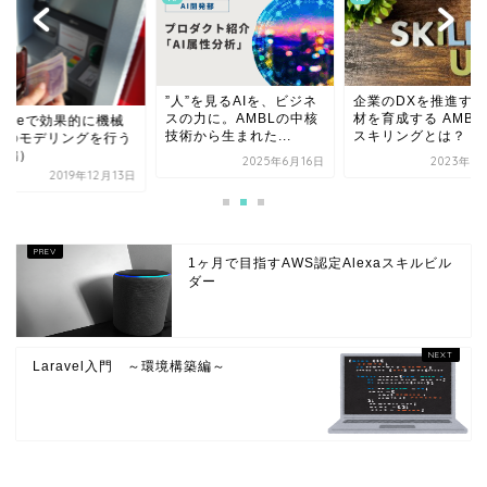
”人”を見るAIを、ビジネ
企業のDXを推進する
スの力に。AMBLの中核
材を育成する AMBL
ggleで効果的に機械
技術から生まれた...
スキリングとは？
習のモデリングを行う
前編）
2025年6月16日
2023年8
2019年12月13日
1ヶ月で目指すAWS認定Alexaスキルビル
ダー
Laravel入門 ～環境構築編～