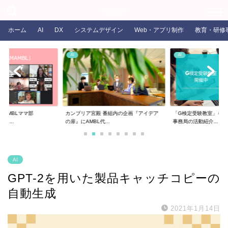
COLORS
ホーム
AI
DX
システムデザイン
Web・アプリ制作
教育・研修
AI
AI
るAMBLママ部
カンブリア宮殿 番組内の企画『アイデア
「G検定受験教室」を開
ま...
の扉』にAMBL代...
事務局の活動紹介...
AI
GPT-2を用いた製品キャッチコピーの
自動生成
2021年1月14日