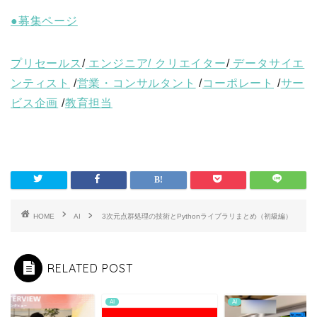
●募集ページ
プリセールス
/
エンジニア/
クリエイター
/
データサイエ
ンティスト
/
営業・コンサルタント
/
コーポレート
/
サー
ビス企画
/
教育担当
HOME
AI
3次元点群処理の技術とPythonライブラリまとめ（初級編）
RELATED POST
AI
AI