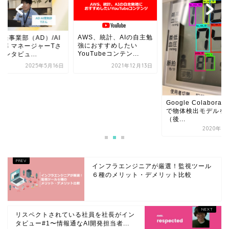
AWS、統計、AIの自主勉
開発事業部（AD）/AI
強におすすめしたい
発部 マネージャーTさ
YouTubeコンテン...
インタビュ...
2025年5月16日
2021年12月13日
Google Colaborato
で物体検出モデルを
（後...
2020年3
インフラエンジニアが厳選！監視ツール
６種のメリット・デメリット比較
リスペクトされている社員を社長がイン
タビュー#1〜情報通なAI開発担当者...