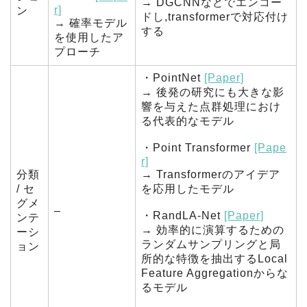
→ DGCNNなどでエンコー
r]
ン
ドし,transformerで対応付け
→ 確率モデル
する
を使用したア
プローチ
・PointNet
[Paper]
→ 後発の研究にも大きな影
響を与えた点群処理におけ
る代表的なモデル
・Point Transformer
[Pape
r]
分類
→ Transformerのアイデア
/ セ
を応用したモデル
グメ
–
・RandLA-Net
[Paper]
ンテ
→ 効率的に演算するための
ーシ
ランダムサンプリングと局
ョン
所的な特徴を抽出するLocal
Feature Aggregationからな
るモデル