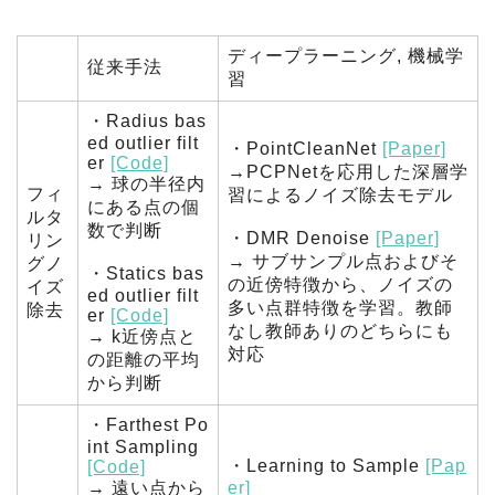
ディープラーニング, 機械学
従来手法
習
・Radius bas
ed outlier filt
・PointCleanNet
[Paper]
er
[Code]
→PCPNetを応用した深層学
→ 球の半径内
フィ
習によるノイズ除去モデル
にある点の個
ルタ
数で判断
・DMR Denoise
[Paper]
リン
→ サブサンプル点およびそ
グノ
・Statics bas
の近傍特徴から、ノイズの
イズ
ed outlier filt
多い点群特徴を学習。教師
除去
er
[Code]
なし教師ありのどちらにも
→ k近傍点と
対応
の距離の平均
から判断
・Farthest Po
int Sampling
・Learning to Sample
[Pap
[Code]
→ 遠い点から
er]