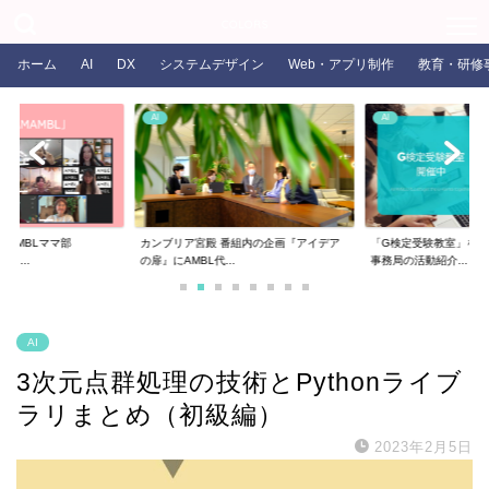
COLORS
ホーム
AI
DX
システムデザイン
Web・アプリ制作
教育・研修
AI
AI
るAMBLママ部
カンブリア宮殿 番組内の企画『アイデア
「G検定受験教室」を開
ま...
の扉』にAMBL代...
事務局の活動紹介...
AI
3次元点群処理の技術とPythonライブ
ラリまとめ（初級編）
2023年2月5日