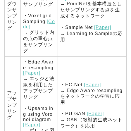
ダウ
→ PointNetを基本構造とし
サンプリング
ンサ
たサンプリングする点を生
・Voxel grid
ンプ
成するネットワーク
Sampling
[Co
リン
de]
・Sample Net
[Paper]
グ
→ グリッド内
→ Learning to Sampleの応
の点の重心点
用
をサンプリン
グ
・Edge Awar
e resampling
[Paper]
→ エッジと法
線を利用した
・EC-Net
[Paper]
→ Edge Aware resampling
アップサンプ
アッ
をネットワークの学習に応
リング
プサ
用
ンプ
・Upsamplin
リン
・PU-GAN
[Paper]
g using Voro
グ
noi diagram
→ GAN（敵対的生成ネット
[Paper]
ワーク）を応用
→ ボロノイ図