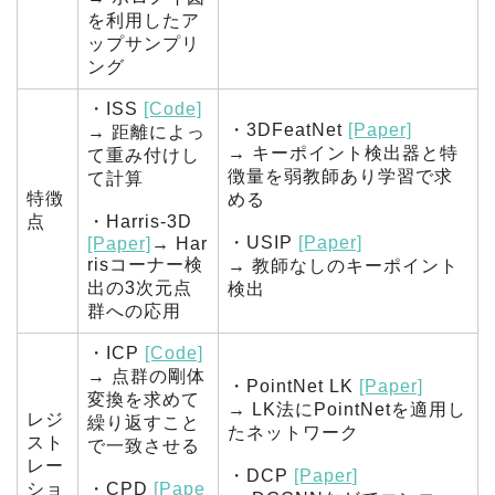
を利用したア
ップサンプリ
ング
・ISS
[Code]
・3DFeatNet
[Paper]
→ 距離によっ
→ キーポイント検出器と特
て重み付けし
徴量を弱教師あり学習で求
て計算
特徴
める
点
・Harris-3D
・USIP
[Paper]
[Paper]
→ Har
risコーナー検
→ 教師なしのキーポイント
出の3次元点
検出
群への応用
・ICP
[Code]
→ 点群の剛体
・PointNet LK
[Paper]
変換を求めて
→ LK法にPointNetを適用し
レジ
繰り返すこと
たネットワーク
スト
で一致させる
レー
・DCP
[Paper]
ショ
・CPD
[Pape