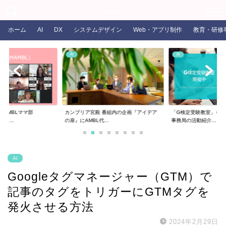
COLORS
ホーム
AI
DX
システムデザイン
Web・アプリ制作
教育・研修
AI
AI
るAMBLママ部
カンブリア宮殿 番組内の企画『アイデア
「G検定受験教室」を開
ま...
の扉』にAMBL代...
事務局の活動紹介...
AI
Googleタグマネージャー（GTM）で
記事のタグをトリガーにGTMタグを
発火させる方法
2024年2月29日