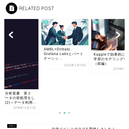
RELATED POST
AI
AI
AMBL×Dirbato、
Grafana Labsとパート
Kaggleで効果的に
ナーシッ...
学習のモデリングを
（前編）
2026年2月13日
2019年12
ータ分析覚書 第２
：データの前処理をし
た(2)＜データ利用...
2018年12月17日