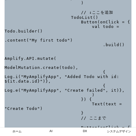
                            )

                            // ↓ここを追加

　　　　　　　　　　　　　　　 TodoList()　

                            Button(onClick = {

                                val todo = 
Todo.builder()

.content("My first todo")

                                    .build()

Amplify.API.mutate(

ModelMutation.create(todo),

                                    { 
Log.i("MyAmplifyApp", "Added Todo with id: 
${it.data.id}")},

                                    { 
Log.e("MyAmplifyApp", "Create failed", it)},

                                )

                            }) {

                                Text(text = 
"Create Todo")

                            }

                            // ここまで

                            Button(onClick = {

AI
DX
ホーム
システムデザイン