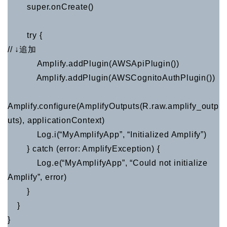
super.onCreate()
try {
// ↓追加
Amplify.addPlugin(AWSApiPlugin())
Amplify.addPlugin(AWSCognitoAuthPlugin())
Amplify.configure(AmplifyOutputs(R.raw.amplify_outp
uts), applicationContext)
Log.i(“MyAmplifyApp”, “Initialized Amplify”)
} catch (error: AmplifyException) {
Log.e(“MyAmplifyApp”, “Could not initialize
Amplify”, error)
}
}
}