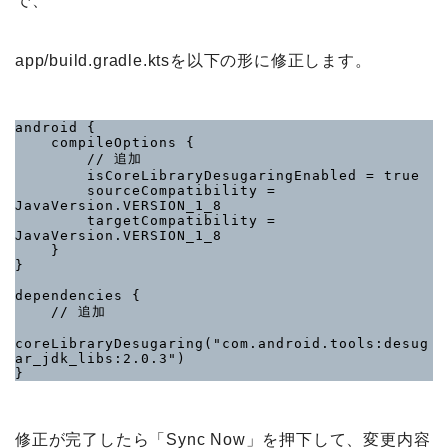
で、
app/build.gradle.ktsを以下の形に修正します。
android {

    compileOptions {

        // 追加

        isCoreLibraryDesugaringEnabled = true

        sourceCompatibility = 
JavaVersion.VERSION_1_8

        targetCompatibility = 
JavaVersion.VERSION_1_8

    }

}

dependencies {

    // 追加

coreLibraryDesugaring("com.android.tools:desug
ar_jdk_libs:2.0.3")

}
修正が完了したら「Sync Now」を押下して、変更内容