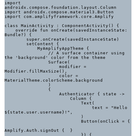
import 
androidx.compose.foundation.layout.Column

import androidx.compose.material3.Button

import com.amplifyframework.core.Amplify

class MainActivity : ComponentActivity() {

    override fun onCreate(savedInstanceState: 
Bundle?) {

        super.onCreate(savedInstanceState)

        setContent {

            MyAmplifyAppTheme {

                // A surface container using 
the 'background' color from the theme

                Surface(

                    modifier = 
Modifier.fillMaxSize(),

                    color = 
MaterialTheme.colorScheme.background

                )

                {

                    Authenticator { state ->

                        Column {

                            Text(

                                text = "Hello 
${state.user.username}!",

                            )

                            Button(onClick = {

Amplify.Auth.signOut {  }

                            }) {
