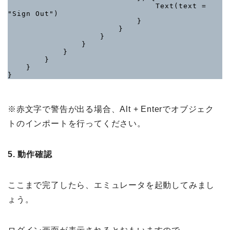
                                Text(text = 
"Sign Out")

                            }

                        }

                    }

                }

            }

        }

    }

}
※赤文字で警告が出る場合、Alt + Enterでオブジェク
トのインポートを行ってください。
5.
動作確認
ここまで完了したら、エミュレータを起動してみまし
ょう。