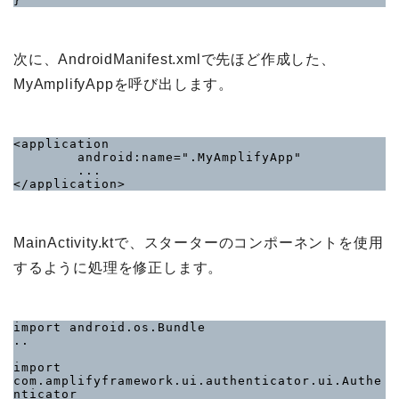
}
次に、AndroidManifest.xmlで先ほど作成した、
MyAmplifyAppを呼び出します。
<application

        android:name=".MyAmplifyApp"

        ...

</application>
MainActivity.ktで、スターターのコンポーネントを使用
するように処理を修正します。
import android.os.Bundle

..

import 
com.amplifyframework.ui.authenticator.ui.Authe
nticator
