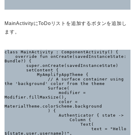
MainActivityにToDoリストを追加するボタンを追加し
ます。
class MainActivity : ComponentActivity() {

    override fun onCreate(savedInstanceState: 
Bundle?) {

        super.onCreate(savedInstanceState)

        setContent {

            MyAmplifyAppTheme {

                // A surface container using 
the 'background' color from the theme

                Surface(

                    modifier = 
Modifier.fillMaxSize(),

                    color = 
MaterialTheme.colorScheme.background

                ) {

                    Authenticator { state ->

                        Column {

                            Text(

                                text = "Hello 
${state.user.username}!",
