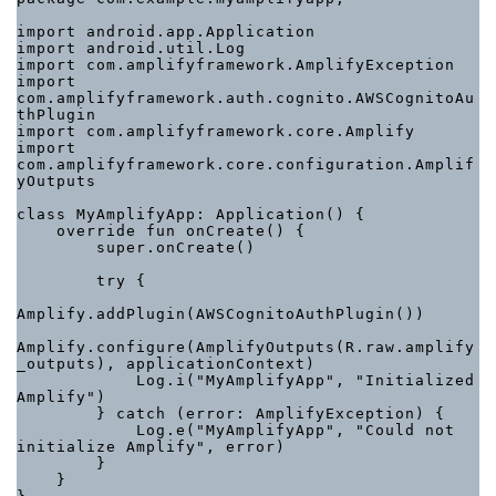
import android.app.Application

import android.util.Log

import com.amplifyframework.AmplifyException

import 
com.amplifyframework.auth.cognito.AWSCognitoAu
thPlugin

import com.amplifyframework.core.Amplify

import 
com.amplifyframework.core.configuration.Amplif
yOutputs

class MyAmplifyApp: Application() {

    override fun onCreate() {

        super.onCreate()

        try {

Amplify.addPlugin(AWSCognitoAuthPlugin())

Amplify.configure(AmplifyOutputs(R.raw.amplify
_outputs), applicationContext)

            Log.i("MyAmplifyApp", "Initialized 
Amplify")

        } catch (error: AmplifyException) {

            Log.e("MyAmplifyApp", "Could not 
initialize Amplify", error)

        }

    }
