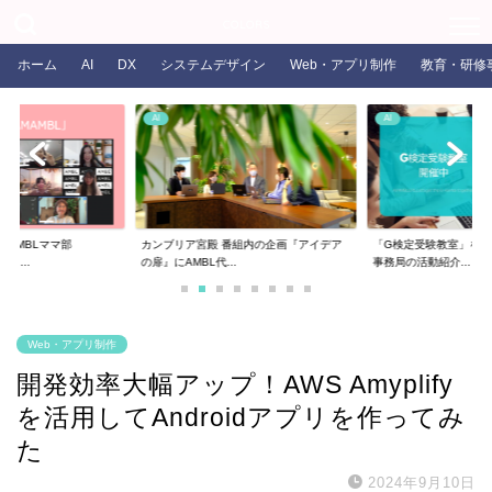
COLORS
ホーム
AI
DX
システムデザイン
Web・アプリ制作
教育・研修
AI
AI
るAMBLママ部
カンブリア宮殿 番組内の企画『アイデア
「G検定受験教室」を開
ま...
の扉』にAMBL代...
事務局の活動紹介...
Web・アプリ制作
開発効率大幅アップ！AWS Amyplify
を活用してAndroidアプリを作ってみ
た
2024年9月10日