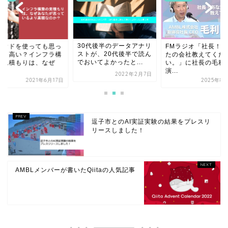
30代後半のデータアナリ
FMラジオ「社長！あ
ラウドを使っても思っ
ストが、20代後半で読ん
たの会社教えてくだ
より高い？インフラ構
でおいてよかったと...
い。」に社長の毛利
の見積もりは、なぜ
演...
.
2022年2月7日
2025年8
2021年6月17日
逗子市とのAI実証実験の結果をプレスリ
リースしました！
AMBLメンバーが書いたQiitaの人気記事