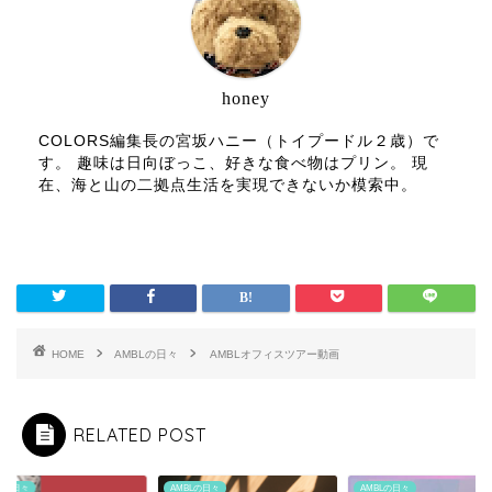
honey
COLORS編集長の宮坂ハニー（トイプードル２歳）で
す。 趣味は日向ぼっこ、好きな食べ物はプリン。 現
在、海と山の二拠点生活を実現できないか模索中。
HOME
AMBLの日々
AMBLオフィスツアー動画
RELATED POST
BLの日々
AMBLの日々
AMBLの日々