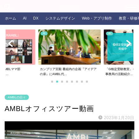
COLORS
ホーム
AI
DX
システムデザイン
Web・アプリ制作
教育・研修
AI
AI
るAMBLママ部
カンブリア宮殿 番組内の企画『アイデア
「G検定受験教室」を開
ま...
の扉』にAMBL代...
事務局の活動紹介...
AMBLの日々
AMBLオフィスツアー動画
2023年1月20日