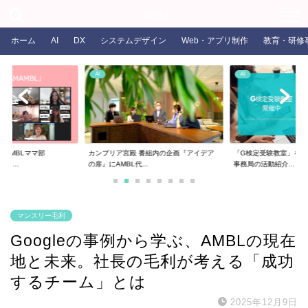
COLORS
ホーム
AI
DX
システムデザイン
Web・アプリ制作
教育・研修
AI
AI
るAMBLママ部
カンブリア宮殿 番組内の企画『アイデア
「G検定受験教室」を開
ま...
の扉』にAMBL代...
事務局の活動紹介...
マンスリー毛利
Googleの事例から学ぶ、AMBLの現在
地と未来。社長の毛利が考える「成功
するチーム」とは
2025年12月9日