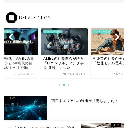
RELATED POST
スリー毛利
マンスリー毛利
マンスリー毛利
長が語る、AMBLの新
AMBLの社長自らが語る
AI企業の社長が実践
ジョンとAX時代の目
「ITコンサルティング事
「数理モデル思考」
すべきキャリア像に...
業 新設」につい...
2026年6月12日
2025年11月21日
2025年9
西日本エリアへの進出が決定しました！