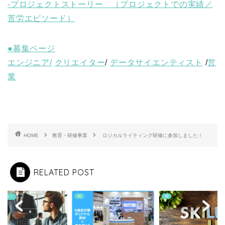
-プロジェクトストーリー （プロジェクトでの実績／
苦労エピソード）
●募集ページ
エンジニア/
クリエイター
/
データサイエンティスト
/
営
業
HOME
教育・研修事業
ロジカルライティング研修に参加しました！
RELATED POST
AI
AI
BLの日々