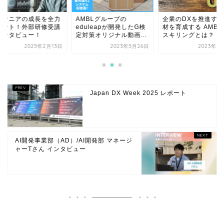
ンジニアの成長を全力
AMBLグループの
企業のDXを推進する
ポート！外部研修受講
eduleapが開発したG検
材を育成する AMBL
インタビュー！
定対策オリジナル動画...
スキリングとは？
2025年2月13日
2023年5月26日
2023年8
Japan DX Week 2025 レポート
AI開発事業部（AD）/AI開発部 マネージ
ャーTさん インタビュー