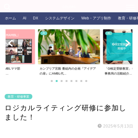
COLORS
ホーム
AI
DX
システムデザイン
Web・アプリ制作
教育・研修
AI
AI
るAMBLママ部
カンブリア宮殿 番組内の企画『アイデア
「G検定受験教室」を開
ま...
の扉』にAMBL代...
事務局の活動紹介...
教育・研修事業
ロジカルライティング研修に参加し
ました！
2025年5月13日