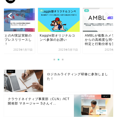
AI
AI
子市とのAI実証実験の
Kaggle部オリジナルコ
AMBLが複数カメラ
果をプレスリリースし
ンペ参加のお誘い
からの高精度な同一
した！
特定と行動分析を実現.
2023年1月11日
2023年5月11日
2025年6
ロジカルライティング研修に参加しまし
た！
クラウドネイティブ事業部（CLN）/ICT
開発部 マネージャー Sさんイ...