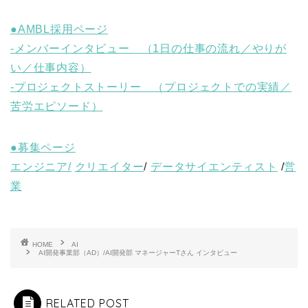
●AMBL採用ページ
-メンバーインタビュー （1日の仕事の流れ／やりが
い／仕事内容）
-プロジェクトストーリー （プロジェクトでの実績／
苦労エピソード）
●募集ページ
エンジニア/
クリエイター
/
データサイエンティスト
/
営
業
HOME
AI
AI開発事業部（AD）/AI開発部 マネージャーTさん インタビュー
RELATED POST