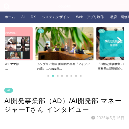
COLORS
ホーム
AI
DX
システムデザイン
Web・アプリ制作
教育・研修
AI
AI
るAMBLママ部
カンブリア宮殿 番組内の企画『アイデア
「G検定受験教室」を開
ま...
の扉』にAMBL代...
事務局の活動紹介...
AI
AI開発事業部（AD）/AI開発部 マネー
ジャーTさん インタビュー
2025年5月16日