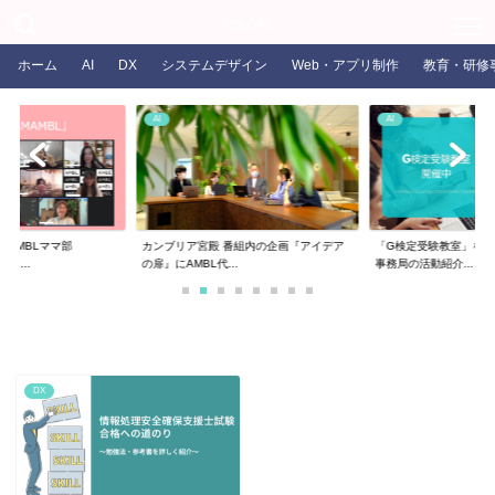
COLORS
ホーム
AI
DX
システムデザイン
Web・アプリ制作
教育・研修
AI
AI
るAMBLママ部
カンブリア宮殿 番組内の企画『アイデア
「G検定受験教室」を開
ま...
の扉』にAMBL代...
事務局の活動紹介...
DX