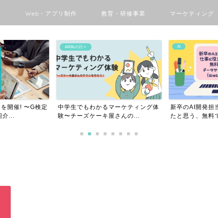
ン
Web・アプリ制作
教育・研修事業
マーケティング
AI
AMBLの日々
を開催! 〜G検定
中学生でもわかるマーケティング体
新卒のAI開発担
...
験〜チーズケーキ屋さんの...
たと思う、無料で