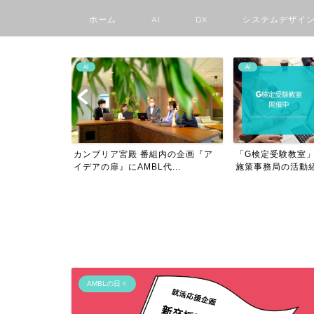
ホーム
AI
DX
システムデザイ
AI
AI
MBLママ部
カンブリア宮殿 番組内の企画『ア
「G検定受験教室」
..
イデアの扉』にAMBL代...
施策事務局の活動紹介
AMBLの日々