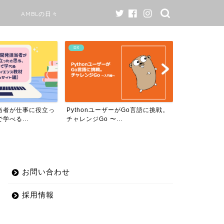
AMBLの日々
DX
AMBLの日々
当者が仕事に役立っ
PythonユーザーがGo言語に挑戦。
AMBLのワ
学べる...
チャレンジGo 〜...
て￼
お問い合わせ
採用情報