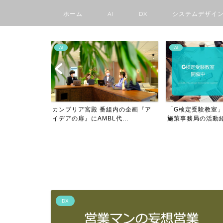
ホーム
AI
DX
システムデザイ
AI
AI
MBLママ部
カンブリア宮殿 番組内の企画『ア
「G検定受験教室」
..
イデアの扉』にAMBL代...
施策事務局の活動紹介
DX