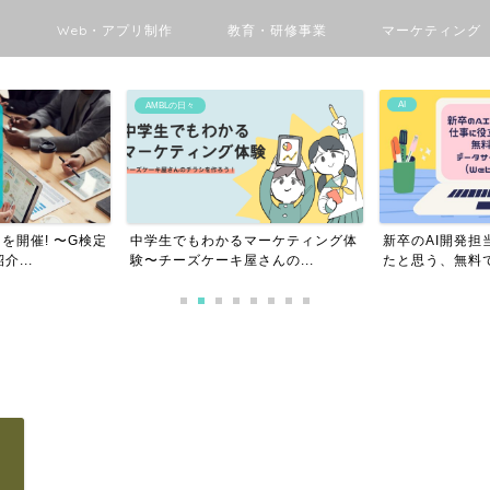
ン
Web・アプリ制作
教育・研修事業
マーケティング
AI
AMBLの日々
を開催! 〜G検定
中学生でもわかるマーケティング体
新卒のAI開発担
...
験〜チーズケーキ屋さんの...
たと思う、無料で