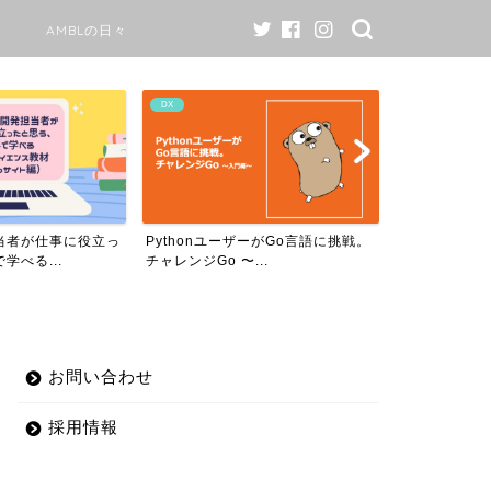
AMBLの日々
DX
AMBLの日々
当者が仕事に役立っ
PythonユーザーがGo言語に挑戦。
AMBLのワ
学べる...
チャレンジGo 〜...
て￼
お問い合わせ
採用情報