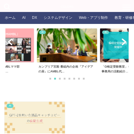
COLORS
ホーム
AI
DX
システムデザイン
Web・アプリ制作
教育・研修
AI
AI
るAMBLママ部
カンブリア宮殿 番組内の企画『アイデア
「G検定受験教室」を開
ま...
の扉』にAMBL代...
事務局の活動紹介...
AI