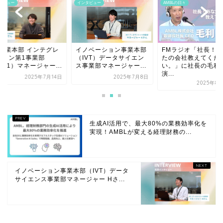
タビュー
インタビュー
AMBLの日々
X事業本部 インテグレ
イノベーション事業本部
FMラジオ「社長！あ
ション第1事業部
（IVT）データサイエン
たの会社教えてくだ
NT1）マネージャー...
ス事業部マネージャー...
い。」に社長の毛利
演...
2025年7月14日
2025年7月8日
2025年8
生成AI活用で、最大80%の業務効率化を
実現！AMBLが変える経理財務の...
イノベーション事業本部（IVT）データ
サイエンス事業部マネージャー Hさ...