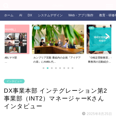
COLORS
ホーム
AI
DX
システムデザイン
Web・アプリ制作
教育・研修
AI
AI
るAMBLママ部
カンブリア宮殿 番組内の企画『アイデア
「G検定受験教室」を開
ま...
の扉』にAMBL代...
事務局の活動紹介...
インタビュー
DX事業本部 インテグレーション第2
事業部（INT2）マネージャーKさん
インタビュー
2025年8月25日