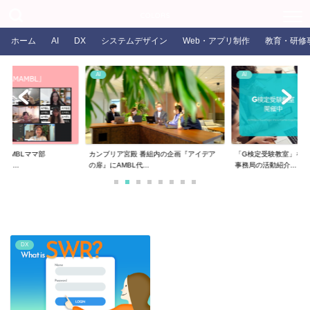
COLORS
ホーム
AI
DX
システムデザイン
Web・アプリ制作
教育・研修
AI
AI
るAMBLママ部
カンブリア宮殿 番組内の企画『アイデア
「G検定受験教室」を開
ま...
の扉』にAMBL代...
事務局の活動紹介...
DX