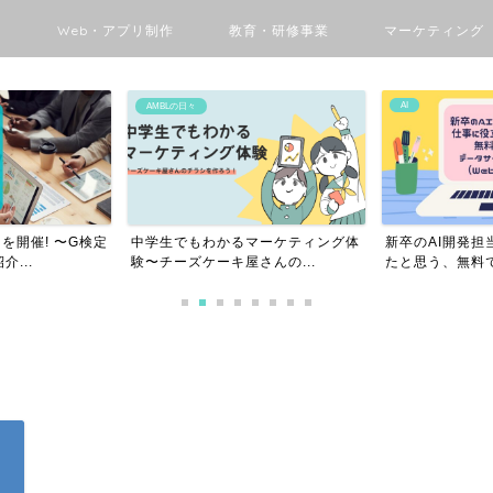
ン
Web・アプリ制作
教育・研修事業
マーケティング
AI
AMBLの日々
を開催! 〜G検定
中学生でもわかるマーケティング体
新卒のAI開発担
...
験〜チーズケーキ屋さんの...
たと思う、無料で