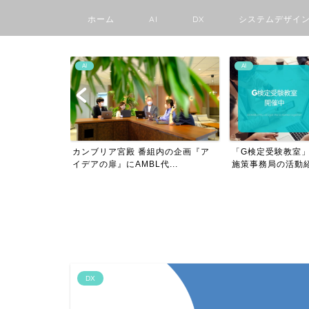
ホーム
AI
DX
システムデザイ
AI
AI
MBLママ部
カンブリア宮殿 番組内の企画『ア
「G検定受験教室」
..
イデアの扉』にAMBL代...
施策事務局の活動紹介
DX