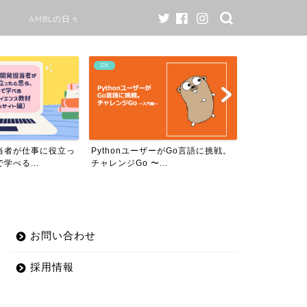
AMBLの日々
DX
AMBLの日々
当者が仕事に役立っ
PythonユーザーがGo言語に挑戦。
AMBLのワ
学べる...
チャレンジGo 〜...
て￼
お問い合わせ
採用情報