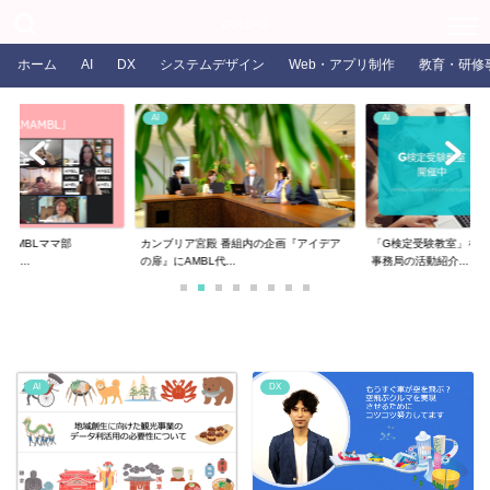
COLORS
ホーム
AI
DX
システムデザイン
Web・アプリ制作
教育・研修
AI
AI
るAMBLママ部
カンブリア宮殿 番組内の企画『アイデア
「G検定受験教室」を開
ま...
の扉』にAMBL代...
事務局の活動紹介...
AI
DX