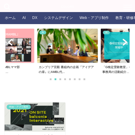
COLORS
ホーム
AI
DX
システムデザイン
Web・アプリ制作
教育・研修
AI
AI
るAMBLママ部
カンブリア宮殿 番組内の企画『アイデア
「G検定受験教室」を開
ま...
の扉』にAMBL代...
事務局の活動紹介...
Web・アプリ制作