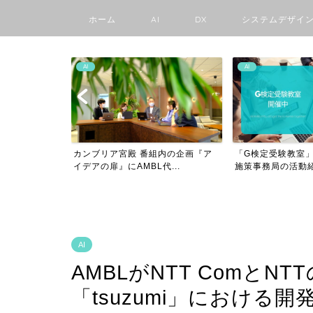
ホーム
AI
DX
システムデザイ
AI
AMBLの日々
組内の企画『ア
「G検定受験教室」を開催! 〜G検定
中学生でもわかる
...
施策事務局の活動紹介...
験〜チーズケーキ屋
AI
AMBLがNTT ComとN
「tsuzumi」における