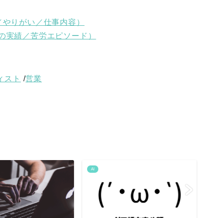
／やりがい／仕事内容）
の実績／苦労エピソード）
ィスト
/
営業
AI
AI