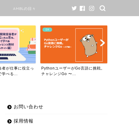
AMBLの日々
AI
AMBLの日々
ザーがGo言語に挑戦。
AMBLのワークスタイル変更につい
当社のAIで
..
て￼
プロダクトが、
お問い合わせ
採用情報