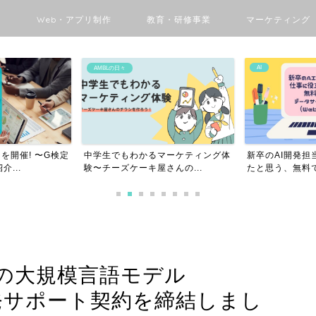
ン
Web・アプリ制作
教育・研修事業
マーケティング
AI
DX
マーケティング体
新卒のAI開発担当者が仕事に役立っ
Pythonユー
さんの...
たと思う、無料で学べる...
チャレンジGo 〜.
TTの大規模言語モデル
開発サポート契約を締結しまし